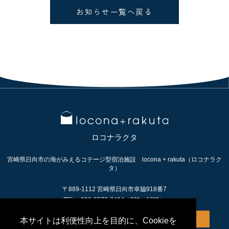
お知らせ一覧へ戻る
ロコナラクタ
宮崎県日向市の海がみえるコテージ型宿泊施設 locona + rakuta（ロコナラク
タ）
〒889-1112 宮崎県日向市幸脇918番7
TEL：090-9572-7424（9時～18時）
アクセス
ご予約案内
本サイトは利便性向上を目的に、Cookieを